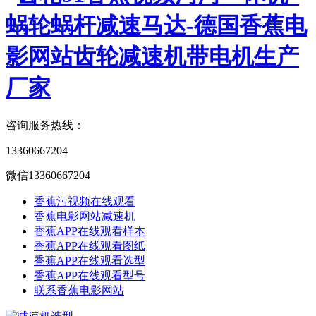
咨询服务热线：
13360667204
微信13360667204
香蕉污视频在线观看
香蕉电影网站减速机
香蕉APP在线观看样本
香蕉APP在线观看图纸
香蕉APP在线观看选型
香蕉APP在线观看型号
联系香蕉电影网站