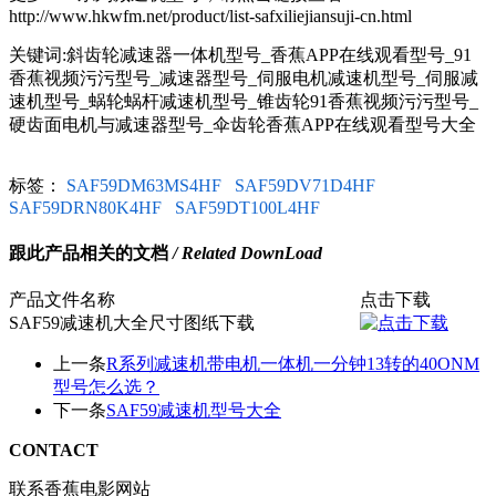
http://www.hkwfm.net/product/list-safxiliejiansuji-cn.html
关键词:斜齿轮减速器一体机型号_香蕉APP在线观看型号_91
香蕉视频污污型号_减速器型号_伺服电机减速机型号_伺服减
速机型号_蜗轮蜗杆减速机型号_锥齿轮91香蕉视频污污型号_
硬齿面电机与减速器型号_伞齿轮香蕉APP在线观看型号大全
标签：
SAF59DM63MS4HF
SAF59DV71D4HF
SAF59DRN80K4HF
SAF59DT100L4HF
跟此产品相关的文档
/ Related DownLoad
产品文件名称
点击下载
SAF59减速机大全尺寸图纸下载
上一条
R系列减速机带电机一体机一分钟13转的40ONM
型号怎么选？
下一条
SAF59减速机型号大全
CONTACT
联系香蕉电影网站