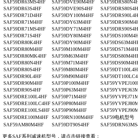
SAF59DR63MS4HF
SAF59DVE90M4HF
SAF59DRS80N4
SAF59DR63S4HF
SAF59DVE90S4HF
SAF59DRS80S4
SAF59DR71D4HF
SAF59DY100M4HF
SAF59DRS90L4
SAF59DR71M4HF
SAF59DY63M4HF
SAF59DRS90M4
SAF59DR71MS4HF
SAF59DY71M4HF
SAF59DRS90S4
SAF59DR71S4HF
SAF59DY80M4HF
SAF59DS100M4
SAF59DR80K4HF
SAF59DY90M4HF
SAF59DS63M4H
SAF59DR80M4HF
SAF59M100M4HF
SAF59DS71M4H
SAF59DR80MK4HF
SAF59M63M4HF
SAF59DS80M4H
SAF59DR80N4HF
SAF59M71M4HF
SAF59DS90M4H
SAF59DR80S4HF
SAF59M80M4HF
SAF59DT100L4H
SAF59DR90L4HF
SAF59M90M4HF
SAF59DT100LC
SAF59DR90M4HF
SAF59P100M4HF
SAF59YVPEJ10
SAF59DR90S4HF
SAF59P63M4HF
SAF59YVPEJ63
SAF59DRE100L4HF
SAF59P71M4HF
SAF59YVPEJ71
SAF59DRE100LC4HF
SAF59P80M4HF
SAF59YVPEJ80
SAF59DRE100LS4HF
SAF59P90M4HF
SAF59YVPEJ90
SAF59DRE100M4HF
SAF59RN100M4HF
SAF59电机型号
SAF59AM80M4HF
SAF59DT90S4HF
SAF59DRN63MS
更多SAF系列减速机型号，请点击链接查看：