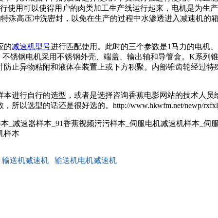
使用可以使得用户的肉类加工生产线运行起来，电机是为生产线
等级的特殊高压冲洗密封，以免在生产的过程中水渗透进入减速机
应的
减速机型号
进行匹配使用。此时的三个参数是1马力的电机
锈钢电机采用不锈钢外壳、端盖、输出轴和导管盒。K系
粘附和液体在装置上或下方积聚。内部锥齿轮经过特殊研磨
样本进行自行的选型，或者是选择咨询香蕉电影网站的技术人
很好选的。http://www.hkwfm.net/newp/rxfxljsjtz
本_减速器样本_91香蕉视频污污样本_伺服电机减速机样本_伺
机样本
输送机减速机
输送机电机减速机