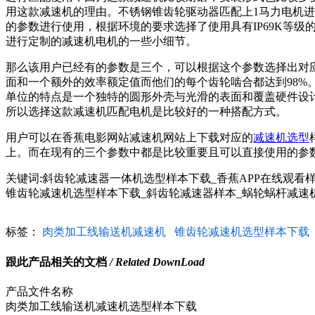
用这款减速机的理由。不锈钢锥齿轮驱动器匹配上1马力电机进行
的参数进行使用，根据环境的要求选择了使用具有IP69K
进行定制的减速机电机的一些小细节。
那么该用户已经有的参数是三个，可以根据这个参数选择出对
面和一个额外的效率额定值而他们的每个齿轮啮合都达到98%。不
单位的特点是一个独特的圆形外壳与光滑的表面和覆盖硬件设计防止异物
所以选择这款减速机匹配电机是比较好的一种搭配方式。
用户可以在香蕉电影网站减速机网站上下载对应的
减速机选型
上。而在现有的三个参数中都是比较重要且可以直接使用的参数，所以选型的话还是
关键词:斜齿轮减速器一体机选型样本下载_香蕉APP在线观看样
锥齿轮减速机选型样本下载_斜齿轮减速器样本_蜗轮蜗杆减速
标签：
肉类加工线输送机减速机
锥齿轮减速机选型样本下载
跟此产品相关的文档
/ Related DownLoad
产品文件名称
肉类加工线输送机减速机选型样本下载