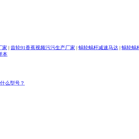
厂家
|
齿轮91香蕉视频污污生产厂家
|
蜗轮蜗杆减速马达
|
蜗轮蜗
样本
型号？