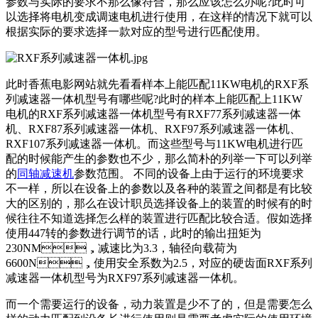
参数与实际的要求不那么像符合，那么应该怎么办呢?此时可
以选择将电机变成调速电机进行使用，在这样的情况下就可以
根据实际的要求选择一款对应的型号进行匹配使用。
此时香蕉电影网站就先看看样本上能匹配11KW电机的RXF系
列减速器一体机型号有哪些呢?此时的样本上能匹配上11KW
电机的RXF系列减速器一体机型号有RXF77系列减速器一体
机、RXF87系列减速器一体机、RXF97系列减速器一体机、
RXF107系列减速器一体机。而这些型号与11KW电机进行匹
配的时候能产生的参数也不少，那么简朴的列举一下可以列举
的
同轴减速机
参数范围。 不同的设备上由于运行的环境要求
不一样，所以在设备上的参数以及各种的装置之间都是有比较
大的区别的，那么在设计职员选择设备上的装置的时候有的时
候往往不知道选择怎么样的装置进行匹配比较合适。假如选择
使用447转的参数进行调节的话，此时的输出扭矩为
230NM，减速比为3.3，轴径向载荷为
6600N，使用安全系数为2.5，对应的硬齿面RXF系列
减速器一体机型号为RXF97系列减速器一体机。
而一个需要运行的设备，动力装置是少不了的，但是需要怎么