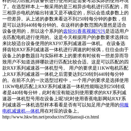
样的动力匹配到设备长进行使用则是需要考虑实际的使用环境
了。在选型样本上一般采用的是三相异步电机进行匹配的，而
三相异步电机的输出转速又是不确定的，所以会造成参数上的
一些差异。从上述的参数来看达不到250转每分钟的参数，但
是可以达到440转每分钟的。在这样的参数范围内显然是适合
设备使用的，所以这个系列的
齿轮91香蕉视频污污
是适适用户
去匹配电机进行使用的。这是今天根据用户的参数要求选择出
来比较适台设备使用的RXF97系列减速器一体机。 在设备选
择齿轮RXF系列减速器一体机进行调速的时候偶，往往会由于
设备上的参数题目与实际样本上的要求有时候有一些差异而导
致用户不知道选择哪款进行匹配比较合适。这是可以匹配的四
款RXF系列减速器一体机型号。 用户的要求是11KW电机匹配
上RXF系列减速器一体机之后需要达到250转到440转每分钟
的。在前不久的一次选型过程中，一个用户的要求是选择使用
11KW电机匹配上RXF系列减速器一体机性能嗡达到250转或
者是440转每分钟，此时有没有能达到使用要求的RXF系列减
速器一体机型号用在设备上呢?此时使用香蕉电影网站RXF系
列减速器一体机选型样本看看是否有可以知足用户使用的
伺服
电机减速机—体机
用在对应的设备上。
http://www.hkwfm.net/product/rxf59jiansuji-cn.html